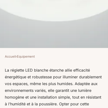
Accueil
›
Equipement
EQUIPEMENT
Réglette led blanche étanche :
La réglette LED blanche étanche allie efficacité
énergétique et robustesse pour illuminer durablement
la solution durable pour vos
vos espaces, même les plus humides. Adaptée aux
espaces
environnements variés, elle garantit une lumière
homogène et une installation simple, tout en résistant
Pauline
•
24 octobre 2025
•
3 min de lecture
à l’humidité et à la poussière. Opter pour cette