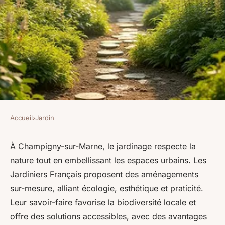
Accueil
›
Jardin
JARDIN
Jardinage respectueux de la
À Champigny-sur-Marne, le jardinage respecte la
nature tout en embellissant les espaces urbains. Les
nature à champigny-sur-
Jardiniers Français proposent des aménagements
marne : découvrez !
sur-mesure, alliant écologie, esthétique et praticité.
Leur savoir-faire favorise la biodiversité locale et
Pauline
•
13 octobre 2025
•
5 min de lecture
offre des solutions accessibles, avec des avantages